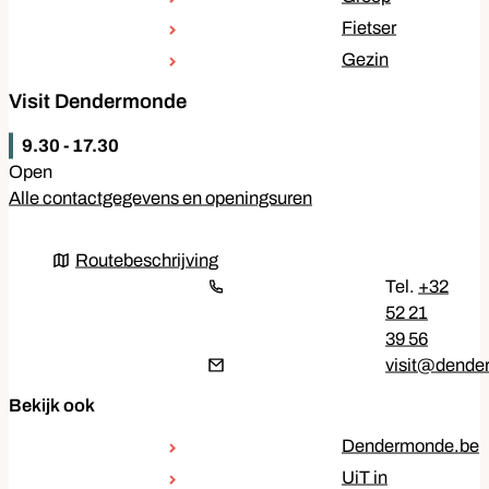
Fietser
Gezin
Contact & openingsuren
Visit Dendermonde
Vandaag
9.30
-
17.30
Open
Alle contactgegevens en openingsuren
Routebeschrijving
Routebeschrijving
+32
52 21
39 56
E-mail
visit
@
dende
Bekijk ook
Dendermonde.be
UiT in