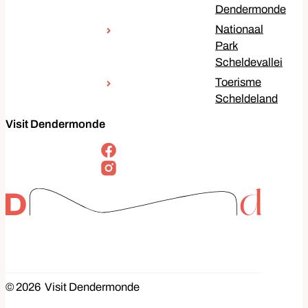
Dendermonde
Nationaal
Park
Scheldevallei
Toerisme
Scheldeland
Visit Dendermonde
Volg ons op
Facebook
Instagram
© 2026
Visit Dendermonde