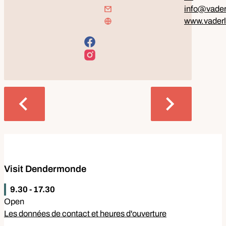
E-mail
info
@
vade
Site Web
www.vader
Facebook
Instagram
Précédent
Prochaine
Contact
Visit Dendermonde
Aujourd'hui
9.30
-
17.30
Open
Les données de contact et heures d'ouverture