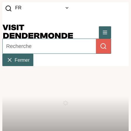
Au contenu
FR
Recherche
Website
Menu
Comment pouvons-nous vous aider?
Recherche
Fermer