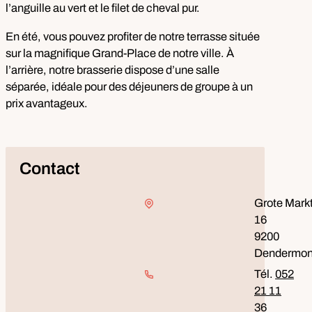
l’anguille au vert et le filet de cheval pur.
En été, vous pouvez profiter de notre terrasse située
sur la magnifique Grand-Place de notre ville. À
l’arrière, notre brasserie dispose d’une salle
séparée, idéale pour des déjeuners de groupe à un
prix avantageux.
Contact
Adresse
Grote Mark
16
,
9200
Dendermo
052
21 11
36