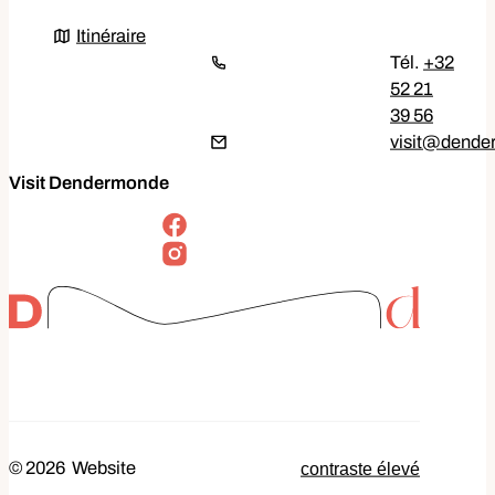
Itinéraire
Itinéraire
+32
52 21
39 56
E-mail
visit
@
dende
Visit Dendermonde
Suivez-nous sur
Facebook
Instagram
contraste élevé
© 2026
Website